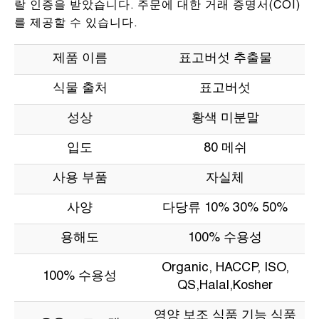
랄 인증을 받았습니다. 주문에 대한 거래 증명서(COI)
를 제공할 수 있습니다.
제품 이름
표고버섯 추출물
식물 출처
표고버섯
성상
황색 미분말
입도
80 메쉬
사용 부품
자실체
사양
다당류 10% 30% 50%
용해도
100% 수용성
Organic, HACCP, ISO,
100% 수용성
QS,Halal,Kosher
영양 보조 식품 기능 식품