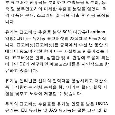
후 표고버섯 잔류물을 분리하고 추출물을 막분리, 농
축 및 분무건조하여 미세한 추출물 분말을 얻었다. 적
격 제품은 분쇄, 스크리닝 및 금속 검출 후 진공 포장됩
니다.
유기농 표고버섯 추출물 분말 50% 다당류(Lentinan,
약칭: LNT)는 유기농 표고버섯의 자실체로 만들어집
니다. 표고버섯(표고버섯)은 중국에서 수천 년 동안 재
배되어 왔으며 강한 향이 나는 자실체로 만들어졌습니
다. 표고버섯은 면역, 심혈관 및 뼈 건강에 도움이 되는
비타민 D2의 전구체인 에르고스테롤을 자연적으로 함
유하고 있습니다.
유기농 렌티난은 신체의 면역력을 향상시키고 저산소
증에 저항하는 신체 능력을 향상시키며 혈당, 혈중 지
질을 낮추고 노화에 저항할 수 있습니다.
우리의 표고버섯 추출물은 유기농 인증을 받은 USDA
유기농, EU 유기농 및 JAS 유기농은 물론 코셔 및 할