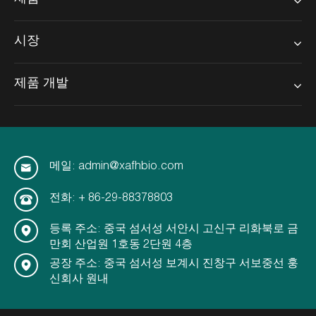
시장
제품 개발
메일: admin@xafhbio.com
전화: + 86-29-88378803
등록 주소: 중국 섬서성 서안시 고신구 리화북로 금
만회 산업원 1호동 2단원 4층
공장 주소: 중국 섬서성 보계시 진창구 서보중선 훙
신회사 원내