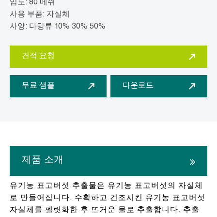
입도: 80 메쉬
사용 부품: 자실체
사양: 다당류 10% 30% 50%
견적 요청
무료 샘플
다운로드
제품 소개
유기농 표고버섯 추출물은 유기농 표고버섯의 자실체
로 만들어집니다. 수확하고 건조시킨 유기농 표고버섯
자실체를 펠릿화한 후 뜨거운 물로 추출합니다. 추출