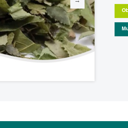
Ob
Mu