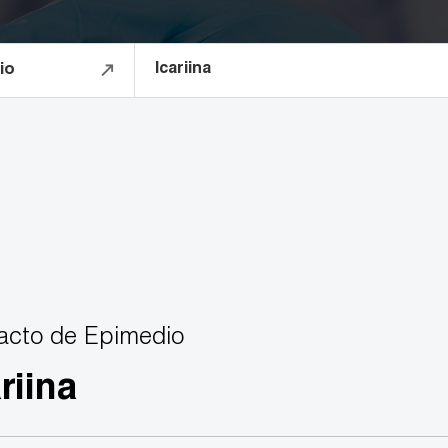
Icariina
io
acto de Epimedio
riina