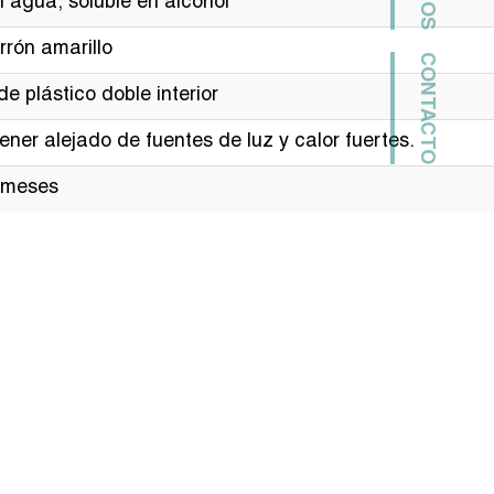
n agua, soluble en alcohol
rrón amarillo
CONTACTO
e plástico doble interior
ner alejado de fuentes de luz y calor fuertes.
 meses