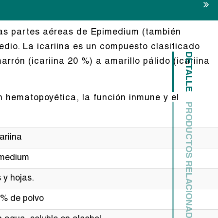
 las partes aéreas de Epimedium (también
io. La icariina es un compuesto clasificado
DETALLE
arrón (icariina 20 %) a amarillo pálido (icariina
n hematopoyética, la función inmune y el
PRODUCTOS RELACIONADOS
ariina
medium
s y hojas.
% de polvo