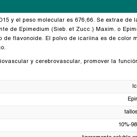
O15 y el peso molecular es 676,66. Se extrae de
e de Epimedium (Sieb. et Zucc.) Maxim. o Epimed
 de flavonoide. El polvo de icariina es de color m
go.
iovascular y cerebrovascular, promover la funció
Ic
Epi
tallo
10%-98