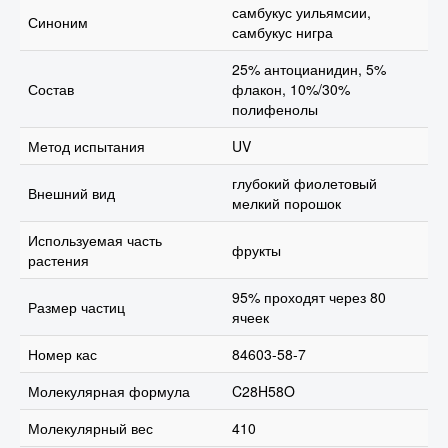
самбукус уильямсии,
Синоним
самбукус нигра
25% антоцианидин, 5%
Состав
флакон, 10%/30%
полифенолы
Метод испытания
UV
глубокий фиолетовый
Внешний вид
мелкий порошок
Используемая часть
фрукты
растения
95% проходят через 80
Размер частиц
ячеек
Номер кас
84603-58-7
Молекулярная формула
C28H58O
Молекулярный вес
410