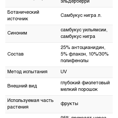
эльдерберри
Ботанический
Самбукус нигра л.
источник
самбукус уильямсии,
Синоним
самбукус нигра
25% антоцианидин,
Состав
5% флакон, 10%/30%
полифенолы
Метод испытания
UV
глубокий фиолетовый
Внешний вид
мелкий порошок
Используемая часть
фрукты
растения