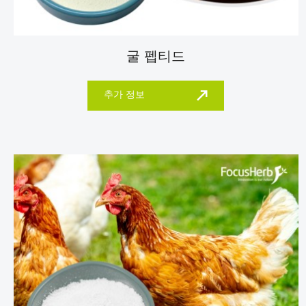
굴 펩티드
추가 정보