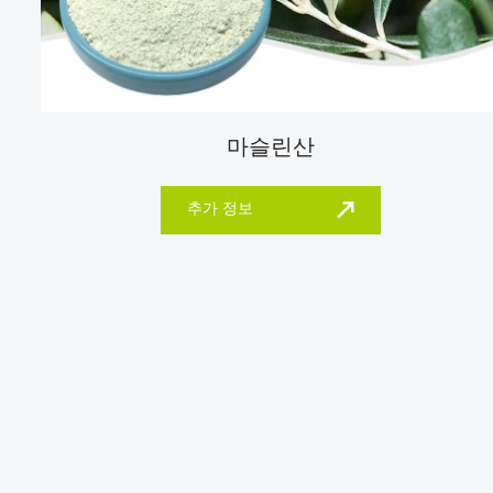
마슬린산
추가 정보