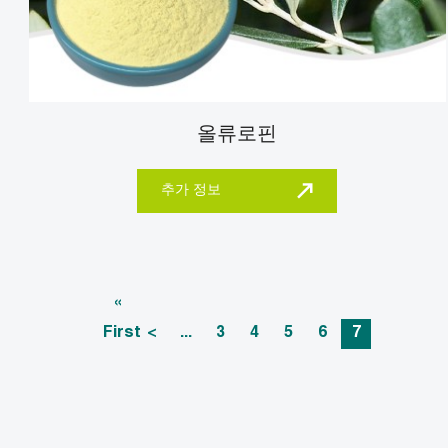
올류로핀
추가 정보
«
First
<
...
3
4
5
6
7