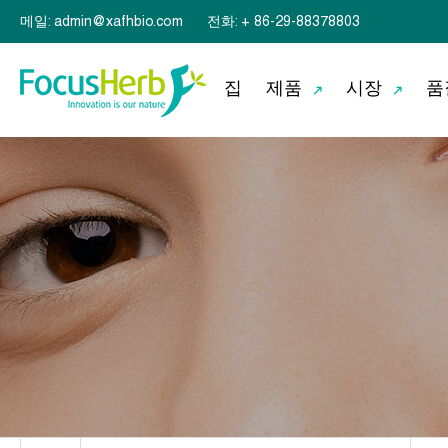
메일: admin@xafhbio.com
전화: + 86-29-88378803
집
제품
시장
품