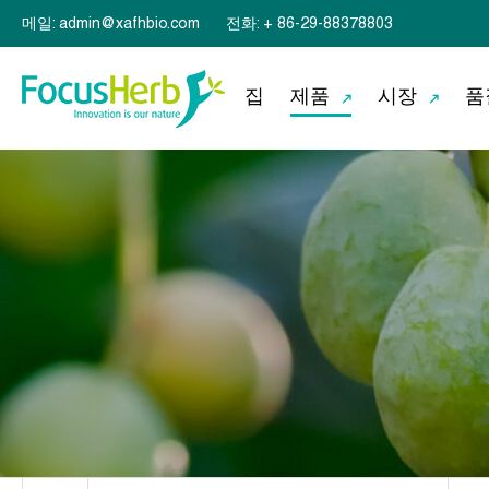
메일: admin@xafhbio.com
전화: + 86-29-88378803
집
제품
시장
품