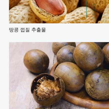
연락하다
땅콩 껍질 추출물