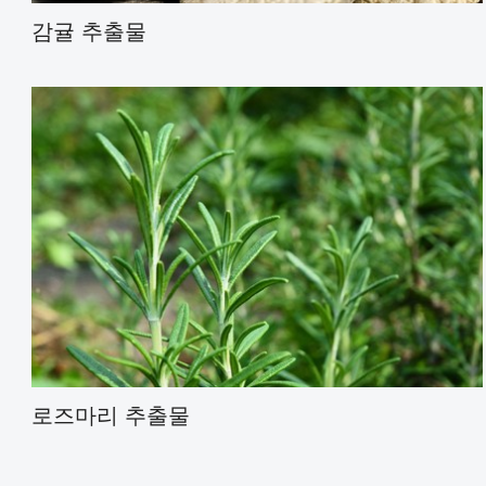
감귤 추출물
로즈마린산
우르솔산 분말
카르노신산
로즈마리 추출물