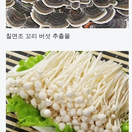
칠면조 꼬리 버섯 추출물