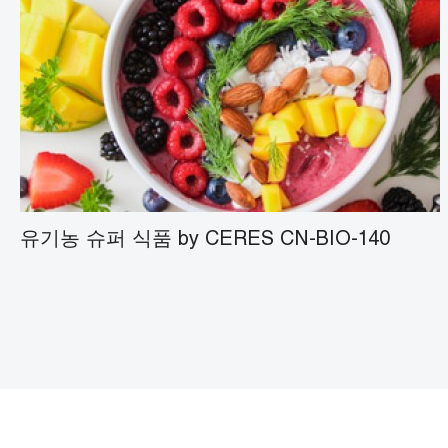
유기농 에피미디움 분말
유기 은행나무 빌로바 분말
유기 버섯 분말
유기농 슈퍼 식품 by CERES CN-BIO-140