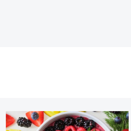
유기 칠면조 꼬리 버섯 분말