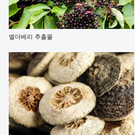
엘더베리 추출물
감귤류 바이오플라보노이드
나린제닌
나린진 디하이드로칼콘
나린진