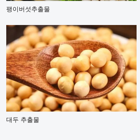
팽이버섯추출물
대두 추출물