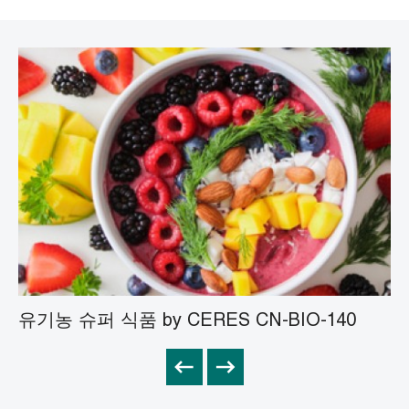
유기 칠면조 꼬리 버섯 분말
유기농 에피미디움 분말
유기 은행나무 빌로바 분말
유기 버섯 분말
유기농 슈퍼 식품 by CERES CN-BIO-140
천