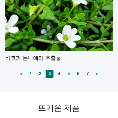
바코파 몬니에리 추출물
<
1
2
3
4
5
6
7
>
뜨거운 제품