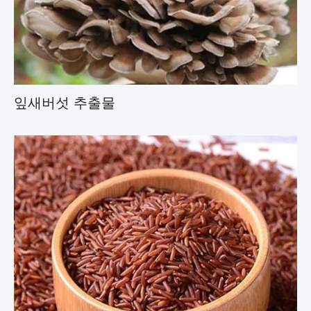
잎새버섯 추출물