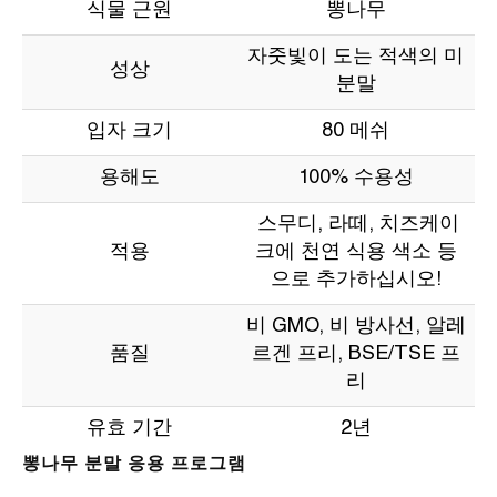
식물 근원
뽕나무
자줏빛이 도는 적색의 미
성상
분말
입자 크기
80 메쉬
용해도
100% 수용성
스무디, 라떼, 치즈케이
적용
크에 천연 식용 색소 등
으로 추가하십시오!
비 GMO, 비 방사선, 알레
품질
르겐 프리, BSE/TSE 프
리
유효 기간
2년
뽕나무 분말 응용 프로그램