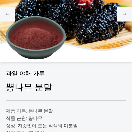
과일 야채 가루
뽕나무 분말
제품 이름: 뽕나무 분말
식물 근원: 뽕나무
성상: 자줏빛이 도는 적색의 미분말