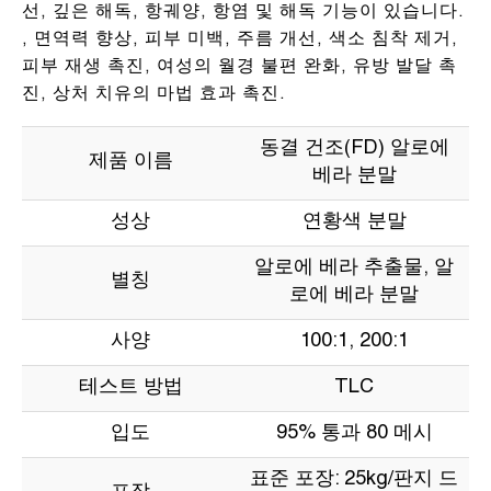
선, 깊은 해독, 항궤양, 항염 및 해독 기능이 있습니다.
, 면역력 향상, 피부 미백, 주름 개선, 색소 침착 제거,
피부 재생 촉진, 여성의 월경 불편 완화, 유방 발달 촉
진, 상처 치유의 마법 효과 촉진.
동결 건조(FD) 알로에
제품 이름
베라 분말
성상
연황색 분말
알로에 베라 추출물, 알
별칭
로에 베라 분말
사양
100:1, 200:1
테스트 방법
TLC
입도
95% 통과 80 메시
표준 포장: 25kg/판지 드