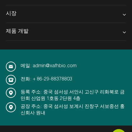
시장
제품 개발
메일: admin@xafhbio.com
전화: + 86-29-88378803
등록 주소: 중국 섬서성 서안시 고신구 리화북로 금
만회 산업원 1호동 2단원 4층
공장 주소: 중국 섬서성 보계시 진창구 서보중선 훙
신회사 원내