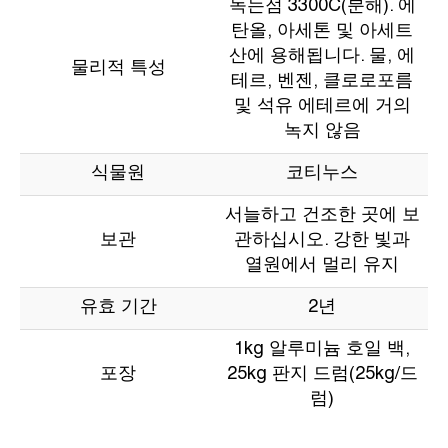
녹는점 3300C(분해). 에
탄올, 아세톤 및 아세트
산에 용해됩니다. 물, 에
물리적 특성
테르, 벤젠, 클로로포름
및 석유 에테르에 거의
녹지 않음
식물원
코티누스
서늘하고 건조한 곳에 보
보관
관하십시오. 강한 빛과
열원에서 멀리 유지
유효 기간
2년
1kg 알루미늄 호일 백,
포장
25kg 판지 드럼(25kg/드
럼)