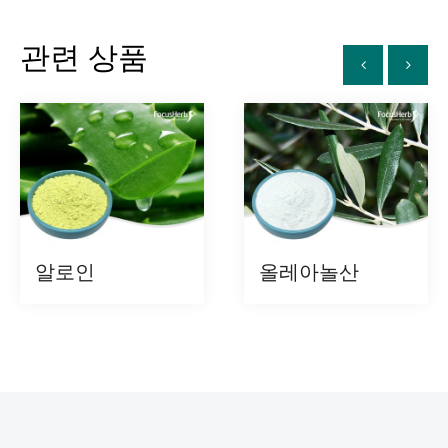
관련 상품
알로인
올레아놀산