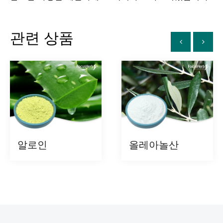
관련 상품
알로인
올레아놀산