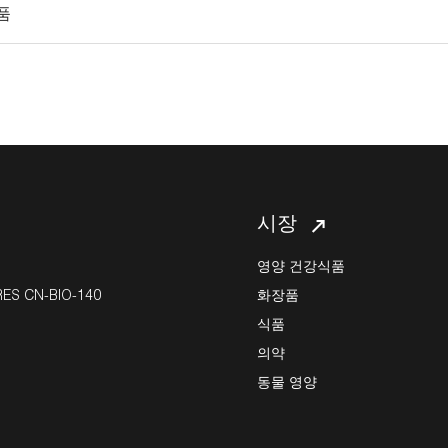
품
시장
영양 건강식품
S CN-BIO-140
화장품
식품
의약
동물 영양