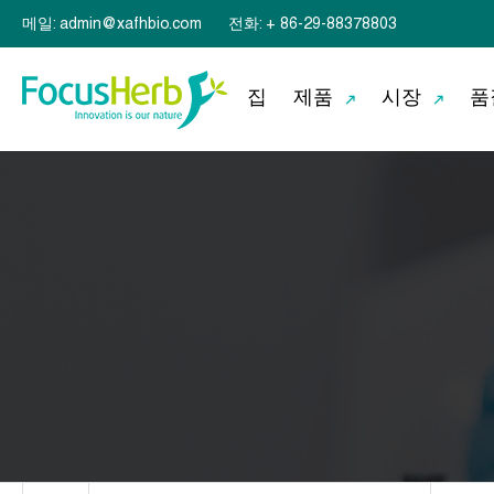
메일: admin@xafhbio.com
전화: + 86-29-88378803
집
제품
시장
품