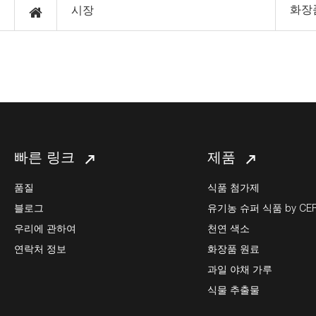
화장
시장
빠른 링크
제품
품질
식품 첨가제
블로그
유기농 슈퍼 식품 by CERE
우리에 관하여
천연 색소
연락처 정보
화장품 원료
과일 야채 가루
식물 추출물