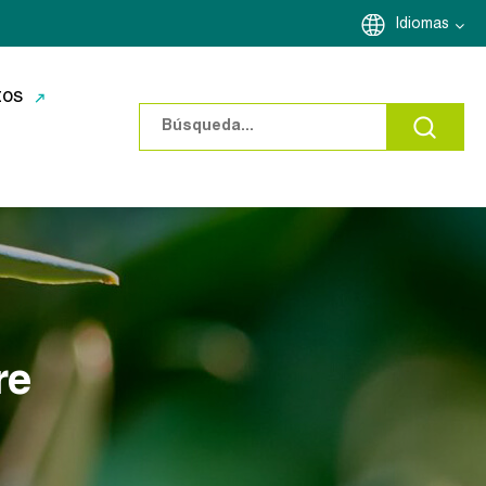
Idiomas
tos
re