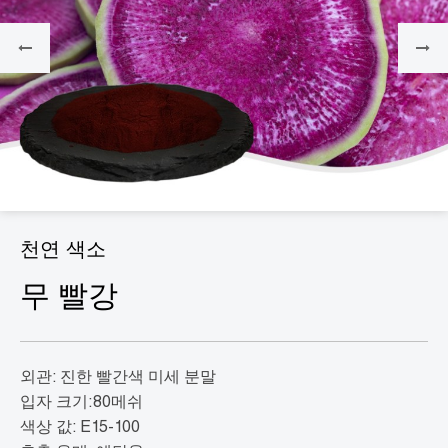
천연 색소
무 빨강
외관: 진한 빨간색 미세 분말
입자 크기:80메쉬
색상 값: E15-100