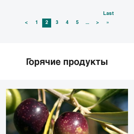
Last
<
1
2
3
4
5
...
>
»
Горячие продукты
Экстракт эльдерберри
Апигенин
Экстракт гематодермы пальмитата
Экстракт пурпурной кукурузы