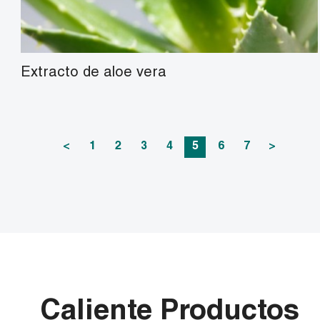
Extracto de aloe vera
<
1
2
3
4
5
6
7
>
Caliente Productos