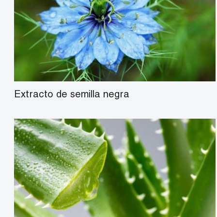
Extracto de semilla negra
aloína 10%、20%、90%
El aloe-emodin 50%，95%
Polvo de aloe FD 100:1,200:1