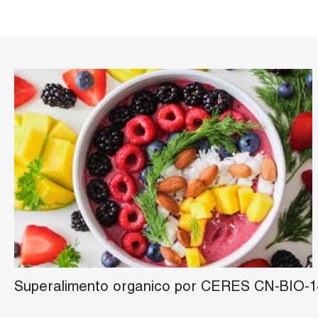
Organic Nettle Leaf Powder
Polvo orgánico de champiñones de cola de 
Polvo de epimedio orgánico
Polvo orgánico de Ginkgo Biloba
Superalimento organico por CERES CN-BIO-1