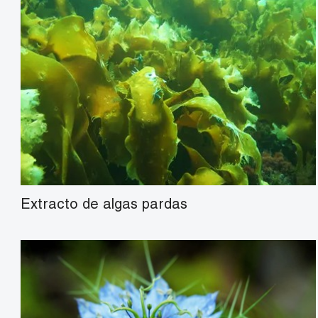
Fucoxantina
polvo de fucoidan
Extracto de algas pardas