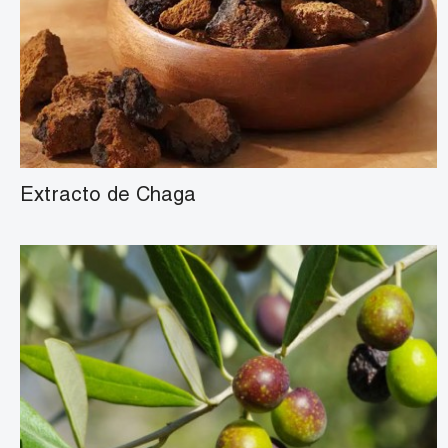
Extracto de Chaga
Oleuropeína 3%-50%
Hidroxitirosol 3%-50%
ácido oleanólico 60%、70%、98%
ácido maslínico 10%、20%、30%