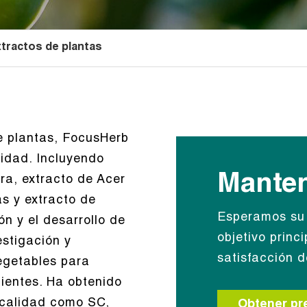
tractos de plantas
e plantas, FocusHerb
lidad. Incluyendo
Manten
era, extracto de Acer
as y extracto de
Esperamos su 
ón y el desarrollo de
objetivo princ
estigación y
satisfacción de
vegetables para
lientes. Ha obtenido
 calidad como SC,
Obtener pr